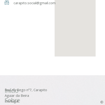
carapito.social@gmail.com
Início
Rua do Rego nº7, Carapito
Aguiar da Beira
Sobre
Portugal
©