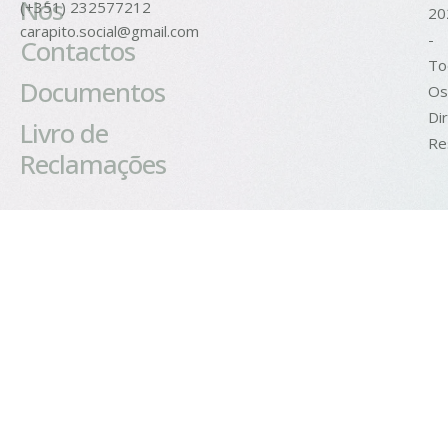
Nós
(+351) 232577212
20
carapito.social@gmail.com
-
Contactos
To
Documentos
Os
Di
Livro de
Re
Reclamações