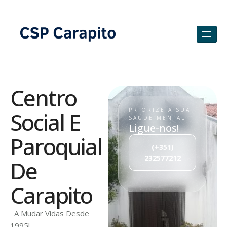
Centro
PRIORIZE A SUA
Social E
SAÚDE MENTAL
Ligue-nos!
Paroquial
(+351)
232577212
De
Carapito
A Mudar Vidas Desde
1995!